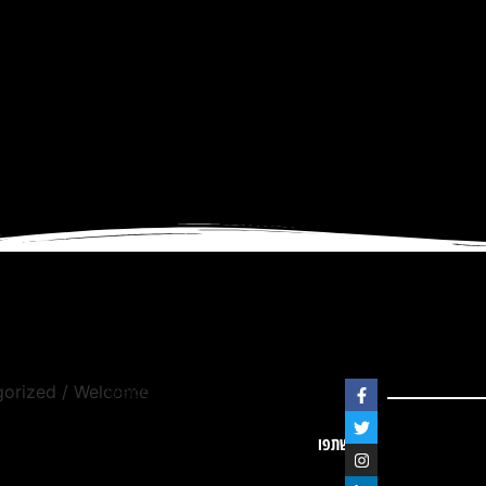
Welcome to our website. We
gorized
/ Welcome
are dedicated to providing
quality content and services
שתפו
to our visitors.