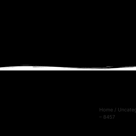
Home
/
Uncate
– 8457