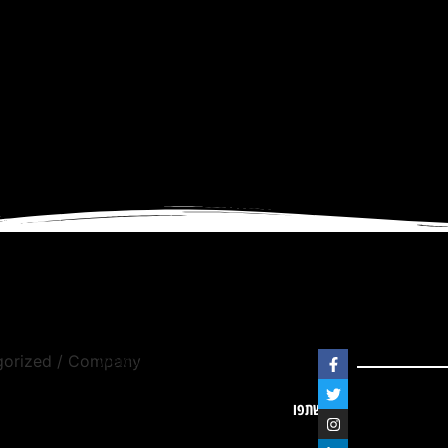
Welcome to our website. We
gorized
/ Company
are dedicated to providing
quality content and services
שתפו
to our visitors.