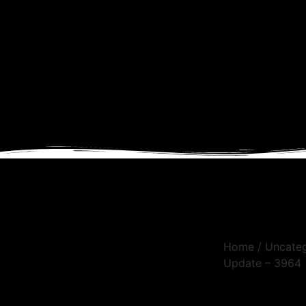
Home
/
Uncate
Update – 3964