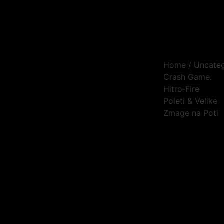
Home
/
Uncate
Crash Game:
Hitro‑Fire
Poleti & Velike
Zmage na Poti
t
Č
m