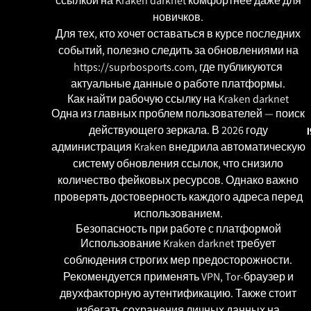
ссылкой на Kraken darknet комфортнее даже для
новичков.
Для тех, кто хочет оставаться в курсе последних
событий, полезно следить за обновлениями на
https://suprbosports.com
, где публикуются
актуальные данные о работе платформы.
Как найти рабочую ссылку на Kraken darknet
Одна из главных проблем пользователей — поиск
действующего зеркала. В 2026 году
администрация Kraken внедрила автоматическую
систему обновления ссылок, что снизило
количество фейковых ресурсов. Однако важно
проверять достоверность каждого адреса перед
использованием.
Безопасность при работе с платформой
Использование Kraken darknet требует
соблюдения строгих мер предосторожности.
Рекомендуется применять VPN, Tor-браузер и
двухфакторную аутентификацию. Также стоит
избегать сохранения личных данных на