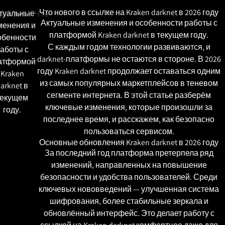
Что нового в ссылке на Kraken darknet в 2026 году
туальные
gorized
/ Что
Актуальные изменения и особенности работы с
менения и
платформой Kraken darknet в текущем году.
обенности
С каждым годом технологии развиваются, и
аботы с
darknet-платформы не остаются в стороне. В 2026
атформой
году Kraken darknet продолжает оставаться одним
Kraken
из самых популярных маркетплейсов в теневом
arknet в
сегменте интернета. В этой статье разберём
текущем
ключевые изменения, которые произошли за
году.
последнее время, и расскажем, как безопасно
пользоваться сервисом.
Основные обновления Kraken darknet в 2026 году
За последний год платформа претерпела ряд
изменений, направленных на повышение
безопасности и удобства пользователей. Среди
ключевых нововведений — улучшенная система
шифрования, более стабильные зеркала и
обновлённый интерфейс. Это делает работу с