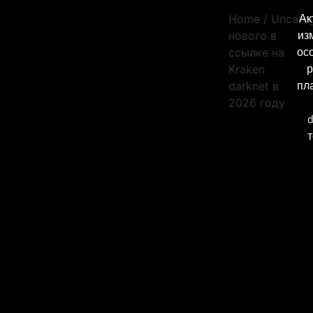
Ак
Home
/
Uncate
из
нового в
ос
ссылке на
р
Kraken
пл
darknet в
2026 году
d