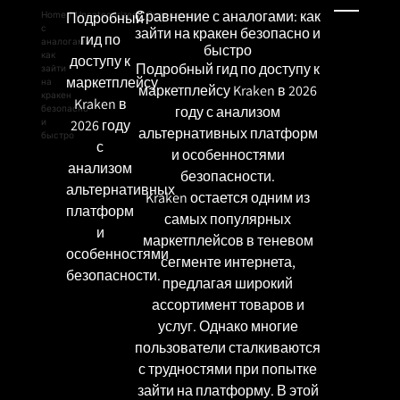
Сравнение с аналогами: как
Home
/
Подробный
Uncategorized
/ Сравнение
с
зайти на кракен безопасно и
гид по
аналогами:
быстро
как
доступу к
Подробный гид по доступу к
зайти
маркетплейсу
на
маркетплейсу Kraken в 2026
кракен
Kraken в
безопасно
году с анализом
и
2026 году
альтернативных платформ
быстро
с
и особенностями
анализом
безопасности.
альтернативных
Kraken остается одним из
платформ
самых популярных
и
маркетплейсов в теневом
особенностями
сегменте интернета,
безопасности.
предлагая широкий
ассортимент товаров и
услуг. Однако многие
пользователи сталкиваются
с трудностями при попытке
зайти на платформу. В этой