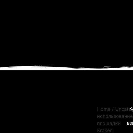
К
Home
/
Uncate
использование
вз
площадки
Kraken: