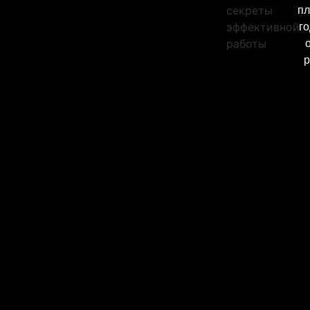
пл
секреты
г
эффективной
работы
р