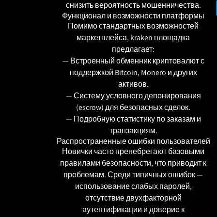
снизить вероятность мошенничества.
Функционал и возможности платформы
Помимо стандартных возможностей
маркетплейса, kraken площадка
предлагает:
— Встроенный обменник криптовалют с
поддержкой Bitcoin, Monero и других
активов.
— Систему условного депонирования
(escrow) для безопасных сделок.
— Подробную статистику по заказам и
транзакциям.
Распространенные ошибки пользователей
Новички часто пренебрегают базовыми
правилами безопасности, что приводит к
проблемам. Среди типичных ошибок —
использование слабых паролей,
отсутствие двухфакторной
аутентификации и доверие к