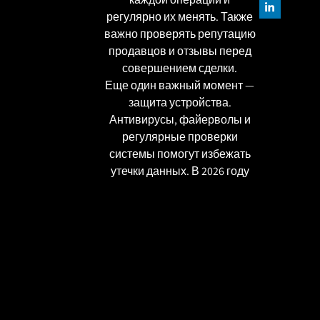
регулярно их менять. Также
важно проверять репутацию
продавцов и отзывы перед
совершением сделки.
Еще один важный момент —
защита устройства.
Антивирусы, файерволы и
регулярные проверки
системы помогут избежать
утечки данных. В 2026 году
участились случаи фишинга,
поэтому всегда проверяйте
URL-адреса и не переходите
по подозрительным
ссылкам.
Как выбрать товар в
магазине кракен
Ассортимент на площадке
огромен, но не все