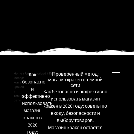
Проверенный метод:
Home
/
Uncategorized
Как
/ Проверенный
метод:
магазин кракен в темной
безопасно
магазин
сети
кракен
и
Как безопасно и эффективно
в
эффективно
темной
использовать магазин
сети
использовать
кракен в 2026 году: советы по
магазин
входу, безопасности и
кракен в
выбору товаров.
2026
Магазин кракен остается
году: