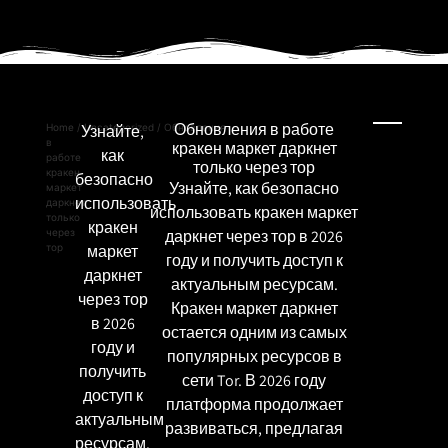
Обновления в работе
Home
/
Узнайте,
Uncategorized
/ Обновления
в
кракен маркет даркнет
как
работе
только через тор
кракен
безопасно
Узнайте, как безопасно
маркет
использовать
даркнет
использовать кракен маркет
только
кракен
через
даркнет через тор в 2026
тор
маркет
году и получить доступ к
даркнет
актуальным ресурсам.
через тор
Кракен маркет даркнет
в 2026
остается одним из самых
году и
популярных ресурсов в
получить
сети Tor. В 2026 году
доступ к
платформа продолжает
актуальным
развиваться, предлагая
ресурсам.