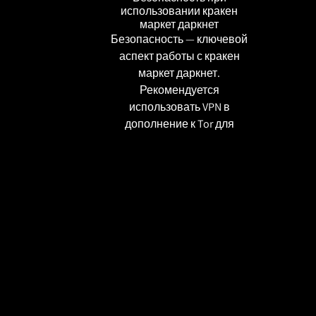
использовании кракен
маркет даркнет
Безопасность — ключевой
аспект работы с кракен
маркет даркнет.
Рекомендуется
использовать VPN в
дополнение к Tor для
дополнительной защиты
данных. Также важно
избегать передачи личной
информации и
использовать только
проверенные ссылки.
Регулярное обновление
браузера Tor и
использование последних
версий ПО также помогут
минимизировать риски.