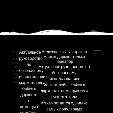
Надежное в 2026: кракен
Home
/
Актуальное
Uncategorized
/ Надежное
в
маркет даркнет только
руководство
2026:
через тор
кракен
по
Актуальное руководство по
маркет
безопасному
даркнет
безопасному
только
использованию
через
использованию
тор
маркетплейса
маркетплейса Kraken в
Kraken в
даркнете с помощью сети
даркнете
Tor в 2026 году.
с
Kraken остается одним из
помощью
самых популярных
сети Tor в