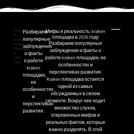
Мифы и реальность: kraken
Home
/
Разбираем
Uncategorized
/ Мифы
и
площадка в 2026 году
популярные
реальность:
Разбираем популярные
kraken
заблуждения
площадка
заблуждения и факты о
и факты
в
работе kraken площадки, ее
2026
о работе
году
особенностях и
kraken
перспективах развития.
площадки,
Kraken площадка остается
ее
одной из самых
особенностях
обсуждаемых в своем
и
сегменте. Вокруг нее ходит
перспективах
множество слухов,
развития.
откровенных мифов и
реальных фактов, которые
важно разделять. В этой