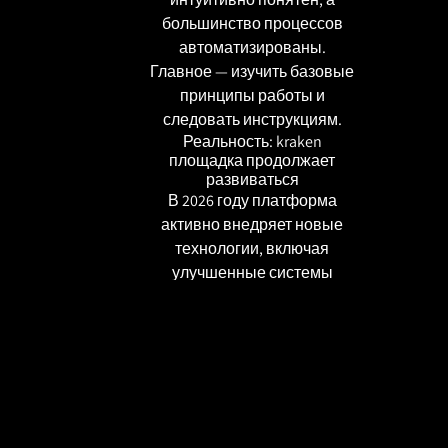
большинство процессов
автоматизированы.
Главное — изучить базовые
принципы работы и
следовать инструкциям.
Реальность: kraken
площадка продолжает
развиваться
В 2026 году платформа
активно внедряет новые
технологии, включая
улучшенные системы
шифрования и escrow-
сервисы. Это делает ее
более надежной и удобной
для пользователей. Важно
следить за обновлениями,
чтобы использовать все
преимущества.