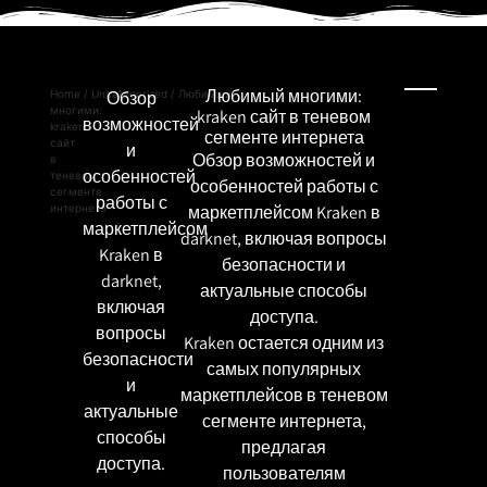
Любимый многими:
Home
/
Uncategorized
Обзор
/ Любимый
многими:
kraken сайт в теневом
возможностей
kraken
сегменте интернета
сайт
и
Обзор возможностей и
в
особенностей
теневом
особенностей работы с
сегменте
работы с
интернета
маркетплейсом Kraken в
маркетплейсом
darknet, включая вопросы
Kraken в
безопасности и
darknet,
актуальные способы
включая
доступа.
вопросы
Kraken остается одним из
безопасности
самых популярных
и
маркетплейсов в теневом
актуальные
сегменте интернета,
способы
предлагая
доступа.
пользователям