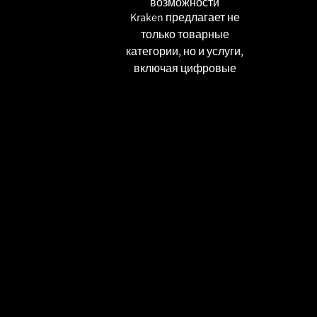
возможности
Kraken предлагает не
только товарные
категории, но и услуги,
включая цифровые
решения и экспертные
консультации.
Интерфейс адаптирован
для удобной навигации, а
система рейтингов
продавцов помогает
минимизировать риски.
Актуальные проблемы и
ограничения
Несмотря на
популярность, kraken
сайт периодически
сталкивается с
техническими сбоями и
блокировками.