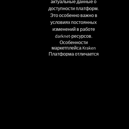
актуальные данные о
доступности платформ.
Это особенно важно в
условиях постоянных
изменений в работе
darknet-ресурсов.
Особенности
маркетплейса Kraken
Платформа отличается
продуманной системой
рейтингов продавцов и
встроенным эскроу-
сервисом. Это
минимизирует риски
мошенничества при
совершении сделок.
Однако даже с такими
мерами
предосторожности важно