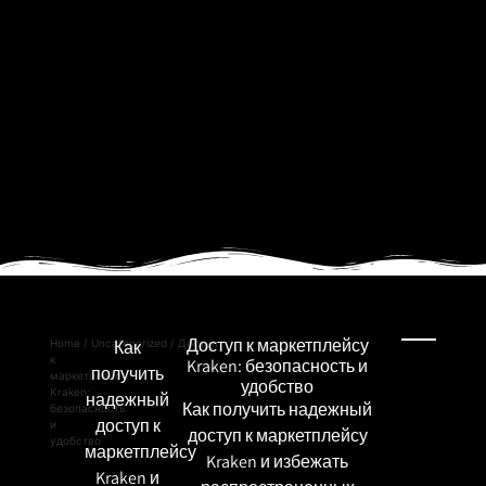
Доступ к маркетплейсу
Home
/
Uncategorized
Как
/ Доступ
к
Kraken: безопасность и
получить
маркетплейсу
удобство
Kraken:
надежный
Как получить надежный
безопасность
доступ к
и
доступ к маркетплейсу
удобство
маркетплейсу
Kraken и избежать
Kraken и